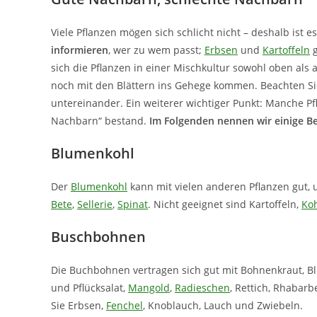
Viele Pflanzen mögen sich schlicht nicht – deshalb ist 
informieren
, wer zu wem passt;
Erbsen
und
Kartoffeln
g
sich die Pflanzen in einer Mischkultur sowohl oben als
noch mit den Blättern ins Gehege kommen. Beachten Sie
untereinander. Ein weiterer wichtiger Punkt: Manche P
Nachbarn“ bestand.
Im Folgenden nennen wir einige Bei
Blumenkohl
Der
Blumenkohl
kann mit vielen anderen Pflanzen gut
Bete
,
Sellerie
,
Spinat
. Nicht geeignet sind Kartoffeln,
Ko
Buschbohnen
Die Buchbohnen vertragen sich gut mit Bohnenkraut, 
und Pflücksalat,
Mangold
,
Radieschen
, Rettich, Rhabarb
Sie Erbsen,
Fenchel
, Knoblauch, Lauch und Zwiebeln.