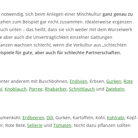
es notwendig, sich beim Anlegen einer Mischkultur
ganz genau zu
ehen zum Beispiel gar nicht zusammen. Idealerweise ergänzen
 auch unten – das heißt, dass sie sich weder mit dem Wurzelwerk
 aber auch die Unverträglichkeit einzelner Gattungen
flanzen wachsen schlecht, wenn die Vorkultur aus „schlechten
spiele für gute, aber auch für schlechte Partnerschaften.
, unter anderem mit Buschbohnen,
Endivien
, Erbsen,
Gurken
,
Rote
hl
,
Knoblauch
,
Porree
,
Rhabarber
,
Schnittlauch
und
Zwiebeln
.
Blumenkohl,
Erdbeeren
,
Dill
, Gurken, Kartoffeln, Kohl,
Kohlrabi
, Kopf-
er, Rote Bete,
Sellerie
und
Tomaten
. Nicht dazu pflanzen sollten