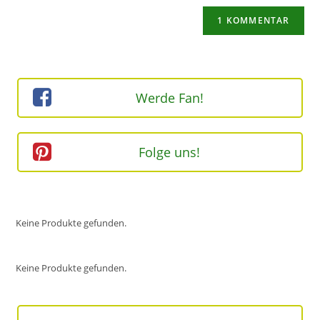
Adresse
Website-
ein
zum
URL
Kommentieren
ein
ein
(optional)
Werde Fan!
Folge uns!
Keine Produkte gefunden.
Keine Produkte gefunden.