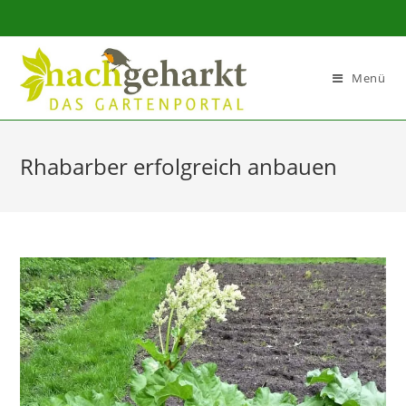
Sidebar-
Sidebar-
Inhalt
Menü
Rhabarber erfolgreich anbauen