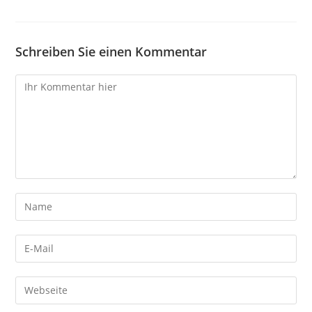
Schreiben Sie einen Kommentar
Kommentare
Gib
deinen
Namen
Gib
oder
deine
Benutzernamen
E-
Gib
zum
Mail-
deine
Kommentieren