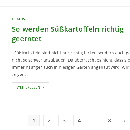
GEMÜSE
So werden Süßkartoffeln richtig
geerntet
Süßkartoffeln sind nicht nur richtig lecker, sondern auch g
nicht so schwer anzubauen. Da überrascht es nicht, dass sie
immer häufiger auch in hiesigen Gärten angebaut wird. Wir
zeigen,…
SO
WEITERLESEN
WERDEN
SÜSSKARTOFFELN R
ICHTIG G
EERNTET
1
2
3
4
…
8
Ge