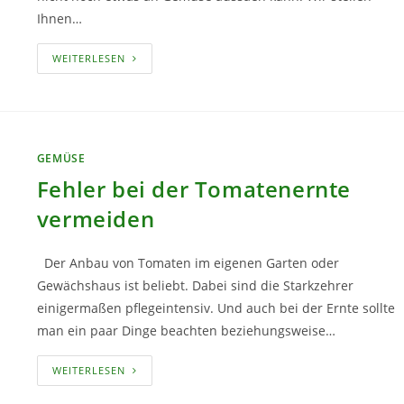
Ihnen…
DIESES
WEITERLESEN
GEMÜSE
LÄSST
SICH
NOCH
IM
OKTOBER
AUSSÄEN
GEMÜSE
Fehler bei der Tomatenernte
vermeiden
Der Anbau von Tomaten im eigenen Garten oder
Gewächshaus ist beliebt. Dabei sind die Starkzehrer
einigermaßen pflegeintensiv. Und auch bei der Ernte sollte
man ein paar Dinge beachten beziehungsweise…
FEHLER
WEITERLESEN
BEI
DER