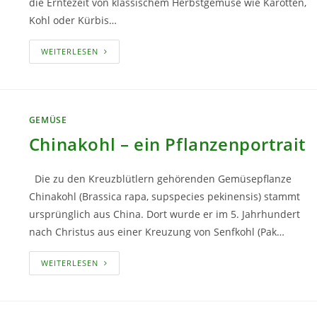
die Erntezeit von klassischem Herbstgemüse wie Karotten,
Kohl oder Kürbis…
WAS
WEITERLESEN
KANN
MAN
IM
NOVEMBER
ERNTEN?
GEMÜSE
Chinakohl – ein Pflanzenportrait
Die zu den Kreuzblütlern gehörenden Gemüsepflanze
Chinakohl (Brassica rapa, supspecies pekinensis) stammt
ursprünglich aus China. Dort wurde er im 5. Jahrhundert
nach Christus aus einer Kreuzung von Senfkohl (Pak…
CHINAKOHL
WEITERLESEN
–
EIN
PFLANZENPORTRAIT