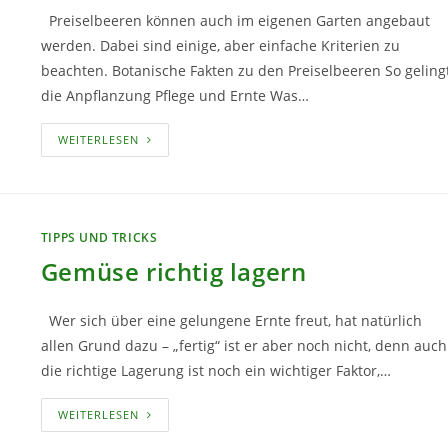
Preiselbeeren können auch im eigenen Garten angebaut
werden. Dabei sind einige, aber einfache Kriterien zu
beachten. Botanische Fakten zu den Preiselbeeren So geling
die Anpflanzung Pflege und Ernte Was…
PREISELBEEREN
WEITERLESEN
IM
EIGENEN
GARTEN
ANBAUEN,
PFLEGEN
UND
ERNTEN
TIPPS UND TRICKS
Gemüse richtig lagern
Wer sich über eine gelungene Ernte freut, hat natürlich
allen Grund dazu – „fertig“ ist er aber noch nicht, denn auch
die richtige Lagerung ist noch ein wichtiger Faktor,…
GEMÜSE
WEITERLESEN
RICHTIG
LAGERN