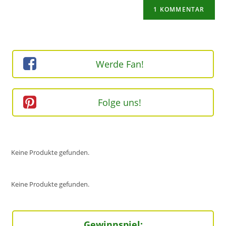
Website-
ein
zum
URL
Kommentieren
ein
ein
(optional)
Werde Fan!
Folge uns!
Keine Produkte gefunden.
Keine Produkte gefunden.
Gewinnspiel: