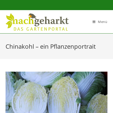
Sidebar-
Sidebar-
Inhalt
Menü
Chinakohl – ein Pflanzenportrait