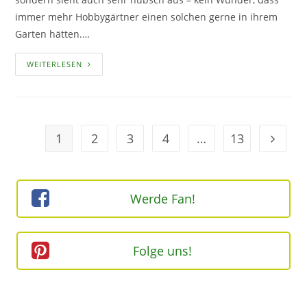
immer mehr Hobbygärtner einen solchen gerne in ihrem
Garten hätten.…
DER
WEITERLESEN
LITSCHIBAUM
–
EIN
PFLANZENPORTRAIT
1
2
3
4
…
13
Geh zur
Werde Fan!
Folge uns!