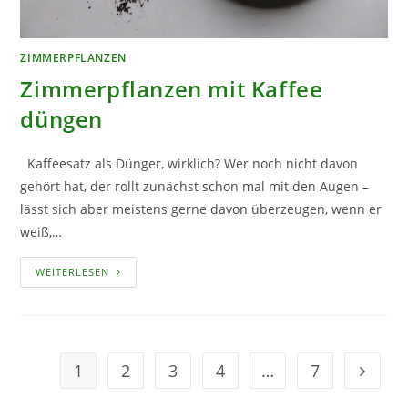
ZIMMERPFLANZEN
Zimmerpflanzen mit Kaffee
düngen
Kaffeesatz als Dünger, wirklich? Wer noch nicht davon
gehört hat, der rollt zunächst schon mal mit den Augen –
lässt sich aber meistens gerne davon überzeugen, wenn er
weiß,…
ZIMMERPFLANZEN
WEITERLESEN
MIT
KAFFEE
DÜNGEN
1
2
3
4
…
7
Geh zur