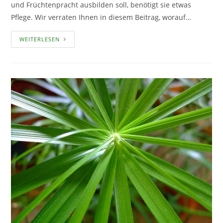
und Früchtenpracht ausbilden soll, benötigt sie etwas
Pflege. Wir verraten Ihnen in diesem Beitrag, worauf…
DAMIT
WEITERLESEN
DIE
BLÜTEN-
UND
FRÜCHTEPRACHT
GELINGT
–
DEN
FEIGENKAKTUS
RICHTIG
PFLEGEN