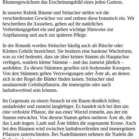
Blumengewächsen das Erscheinungsbild eines jeden Gartens.
In unserer Rubrik Bäume und Sträucher stellen wir die
verschiedensten Gewächse vor und ordnen diese botanisch ein. Wir
beschreiben ihr Aussehen, gehen auf ihr natürliches
Verbreitungsgebiet ein und geben wichtige Hinweise zur
Anpflanzung und auch zur späteren Pflege.
In der Botanik werden Sträucher häufig auch als Büsche oder
Kleines Gehölz bezeichnet. Sie besitzen eine basitone Wuchsform,
was so viel bedeutet, dass sie über keinen Stamm als Hauptachse
verfügen, sondern kleine Stämme – und das zumeist jährlich –
ausbilden. Zu diesen Stämmen gesellen sich bodennahe Knospen.
Von den Stämmen gehen Verzweigungen oder Äste ab, an denen
sich in der Regel die Blätter finden lassen. Sträucher sind
ausdauernde Gehölzpflanzen, die immergrün oder auch
laubabwerfend sein können.
Im Gegensatz zu einem Strauch ist ein Baum deutlich höher,
ausladender und zumeist langlebiger. Es handelt sich bei ihm um
eine verholzte Pflanze, die aus einer Wurzel entsteht, aus der ein
Stamm entwächst. Von diesem Stamm gehen mehrere Äste ab, die
das Laub tragen. Laub und Äste bilden die sogenannte Krone. Auch
bei den Bäumen wird zwischen laubabwerfenden und immergrünen
Pflanzen untertschieden. Bei Nadelbäumen nehmen die Nadeln die