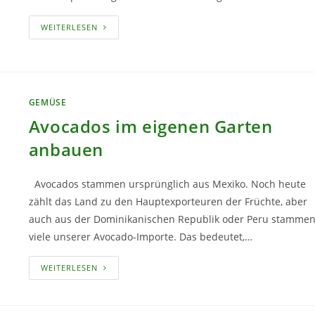
FEHLER
WEITERLESEN
BEI
DER
TOMATENERNTE
VERMEIDEN
GEMÜSE
Avocados im eigenen Garten
anbauen
Avocados stammen ursprünglich aus Mexiko. Noch heute
zählt das Land zu den Hauptexporteuren der Früchte, aber
auch aus der Dominikanischen Republik oder Peru stamme
viele unserer Avocado-Importe. Das bedeutet,…
AVOCADOS
WEITERLESEN
IM
EIGENEN
GARTEN
ANBAUEN