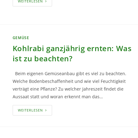
ZUCCHINI
WEITERLESEN
ERNTEN
UND
RICHTIG
LAGERN
GEMÜSE
Kohlrabi ganzjährig ernten: Was
ist zu beachten?
Beim eigenen Gemüseanbau gibt es viel zu beachten.
Welche Bodenbeschaffenheit und wie viel Feuchtigkeit
verträgt eine Pflanze? Zu welcher Jahreszeit findet die
Aussaat statt und woran erkennt man das…
KOHLRABI
WEITERLESEN
GANZJÄHRIG
ERNTEN:
WAS
IST
ZU
BEACHTEN?