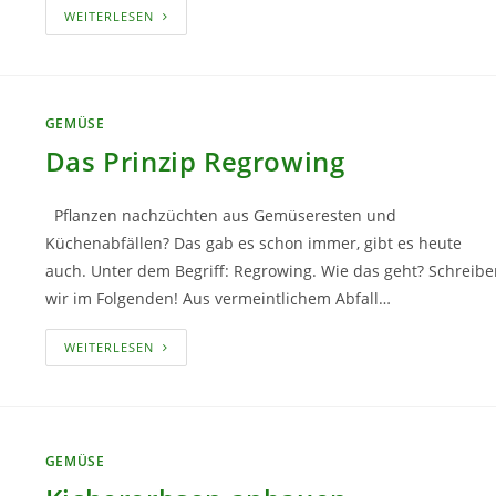
ZICHORIENSALAT
WEITERLESEN
ODER
ZUCKERHUT
ANBAUEN
GEMÜSE
Das Prinzip Regrowing
Pflanzen nachzüchten aus Gemüseresten und
Küchenabfällen? Das gab es schon immer, gibt es heute
auch. Unter dem Begriff: Regrowing. Wie das geht? Schreibe
wir im Folgenden! Aus vermeintlichem Abfall…
DAS
WEITERLESEN
PRINZIP
REGROWING
GEMÜSE