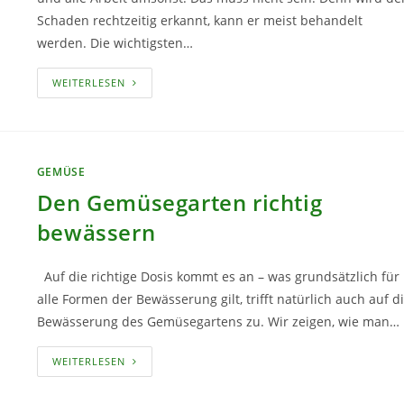
Schaden rechtzeitig erkannt, kann er meist behandelt
werden. Die wichtigsten…
DIE
WEITERLESEN
HÄUFIGSTEN
KRANKHEITEN
BEI
TOMATEN
GEMÜSE
Den Gemüsegarten richtig
bewässern
Auf die richtige Dosis kommt es an – was grundsätzlich für
alle Formen der Bewässerung gilt, trifft natürlich auch auf d
Bewässerung des Gemüsegartens zu. Wir zeigen, wie man…
DEN
WEITERLESEN
GEMÜSEGARTEN
RICHTIG
BEWÄSSERN