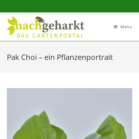
Sidebar-
Sidebar-
Inhalt
Menü
Pak Choi – ein Pflanzenportrait