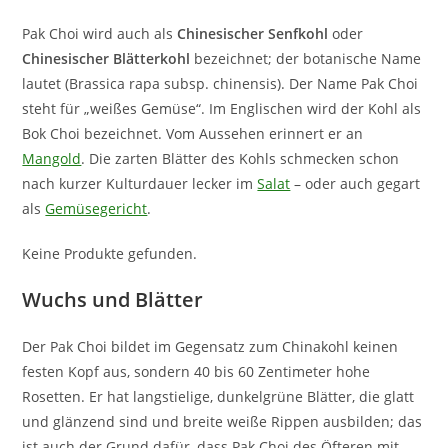
Pak Choi wird auch als
Chinesischer Senfkohl
oder
Chinesischer Blätterkohl
bezeichnet; der botanische Name
lautet (Brassica rapa subsp. chinensis). Der Name Pak Choi
steht für „weißes Gemüse“. Im Englischen wird der Kohl als
Bok Choi bezeichnet. Vom Aussehen erinnert er an
Mangold
. Die zarten Blätter des Kohls schmecken schon
nach kurzer Kulturdauer lecker im
Salat
– oder auch gegart
als
Gemüsegericht
.
Keine Produkte gefunden.
Wuchs und Blätter
Der Pak Choi bildet im Gegensatz zum Chinakohl keinen
festen Kopf aus, sondern 40 bis 60 Zentimeter hohe
Rosetten. Er hat langstielige, dunkelgrüne Blätter, die glatt
und glänzend sind und breite weiße Rippen ausbilden; das
ist auch der Grund dafür, dass Pak Choi des Öfteren mit