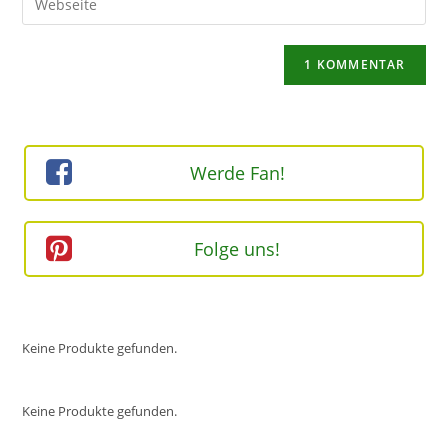
zum
Mail-
deine
Kommentieren
Adresse
Website-
ein
zum
URL
Kommentieren
ein
ein
(optional)
Werde Fan!
Folge uns!
Keine Produkte gefunden.
Keine Produkte gefunden.