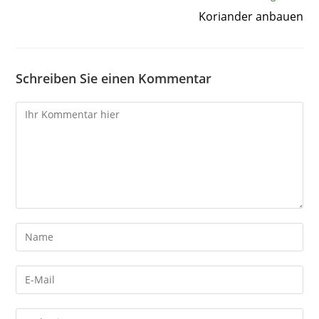
Koriander anbauen
Schreiben Sie einen Kommentar
Kommentare
Gib
deinen
Namen
Gib
oder
deine
Benutzernamen
E-
Gib