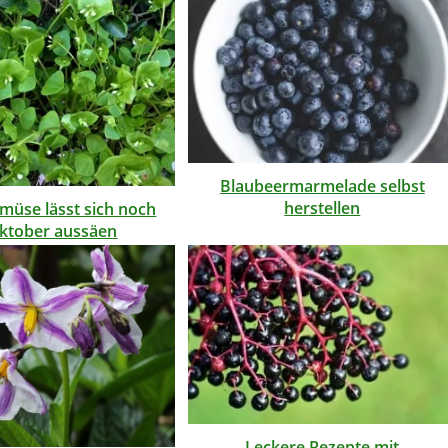
Blaubeermarmelade selbst
herstellen
müse lässt sich noch
ktober aussäen
Leckere Rezepte mit