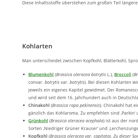
Diese Inhaltsstoffe überstehen zum großen Teil länger
Kohlarten
Man unterscheidet zwischen Kopfkohl, Blätterkohl, Spr
Blumenkohl
(
Brassica oleracea
botrytis
L.)
,
Broccoli
(
Br
convar.
botrytis
var.
botrytis
). Bei diesen Kohlarten w
jeweils ein eigenes Kapitel gewidmet. Der Romanesc
und wird seit dem 16. Jahrhundert auch in Deutschl
Chinakohl
(
Brassica rapa
pekinensis
). Chinakohl hat e
gänzlich das Kohlaroma. Zu empfehlen sind ‚Parkin‘ 
Grünkohl
(
Brassica oleracea acephala
) ist aus der n
Sorten ‚Niedriger Grüner Krauser‘ und ‚Lerchenzunge
Kopfkohl
(
Brassica oleracea var.
capitata
).
Zu dieser So