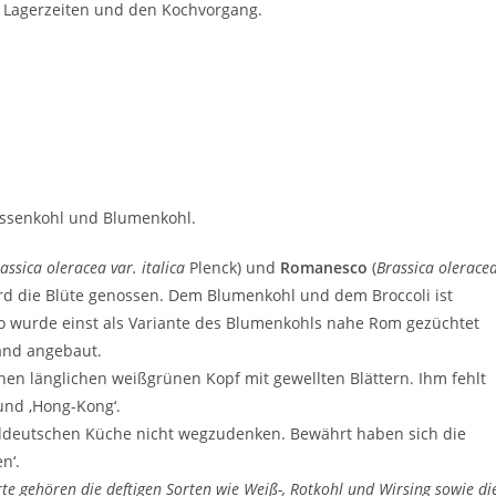
e Lagerzeiten und den Kochvorgang.
ossenkohl und Blumenkohl.
assica oleracea var. italica
Plenck) und
Romanesco
(
Brassica olerace
ird die Blüte genossen. Dem Blumenkohl und dem Broccoli ist
o wurde einst als Variante des Blumenkohls nahe Rom gezüchtet
and angebaut.
inen länglichen weißgrünen Kopf mit gewellten Blättern. Ihm fehlt
und ‚Hong-Kong‘.
orddeutschen Küche nicht wegzudenken. Bewährt haben sich die
n‘.
rte gehören die deftigen Sorten wie Weiß-, Rotkohl und Wirsing sowie di