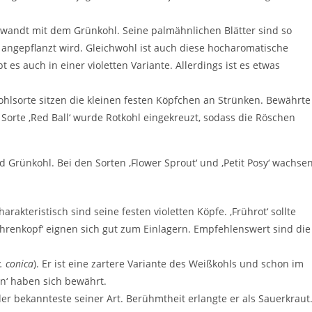
erwandt mit dem Grünkohl. Seine palmähnlichen Blätter sind so
 angepflanzt wird. Gleichwohl ist auch diese hocharomatische
 es auch in einer violetten Variante. Allerdings ist es etwas
Kohlsorte sitzen die kleinen festen Köpfchen an Strünken. Bewährte
der Sorte ‚Red Ball‘ wurde Rotkohl eingekreuzt, sodass die Röschen
Grünkohl. Bei den Sorten ‚Flower Sprout‘ und ‚Petit Posy‘ wachse
Charakteristisch sind seine festen violetten Köpfe. ‚Frührot‘ sollte
Mohrenkopf‘ eignen sich gut zum Einlagern. Empfehlenswert sind die
. conica
). Er ist eine zartere Variante des Weißkohls und schon im
rn‘ haben sich bewährt.
t der bekannteste seiner Art. Berühmtheit erlangte er als Sauerkraut