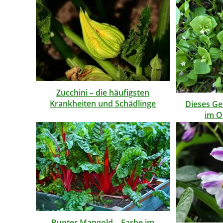
Zucchini – die häufigsten
Krankheiten und Schädlinge
Dieses Ge
im O
Bunter Mangold – Farbe im