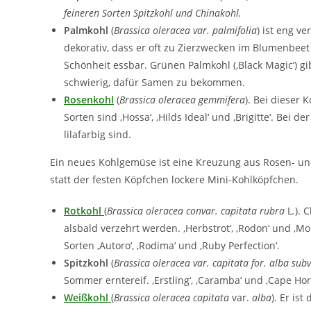
feineren Sorten Spitzkohl und Chinakohl.
Palmkohl
(
Brassica oleracea var. palmifolia
) ist eng v
dekorativ, dass er oft zu Zierzwecken im Blumenbeet
Schönheit essbar. Grünen Palmkohl (‚Black Magic‘) gibt
schwierig, dafür Samen zu bekommen.
Rosenkohl
(
Brassica oleracea
gemmifera
). Bei dieser 
Sorten sind ‚Hossa‘, ‚Hilds Ideal‘ und ‚Brigitte‘. Bei 
lilafarbig sind.
Ein neues Kohlgemüse ist eine Kreuzung aus Rosen- und 
statt der festen Köpfchen lockere Mini-Kohlköpfchen.
Rotkohl
(
Brassica oleracea convar.
capitata
rubra
L
.
). 
alsbald verzehrt werden. ‚Herbstrot‘, ‚Rodon‘ und ‚
Sorten ‚Autoro‘, ‚Rodima‘ und ‚Ruby Perfection‘.
Spitzkohl
(
Brassica oleracea var. capitata for. alba subv
Sommer erntereif. ‚Erstling‘, ‚Caramba‘ und ‚Cape Ho
Weißkohl
(
Brassica oleracea
capitata
var.
alba
). Er is