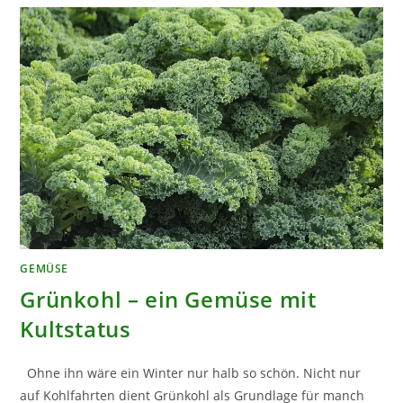
IN
ALLER
WELT
FINDET
GEMÜSE
Grünkohl – ein Gemüse mit
Kultstatus
Ohne ihn wäre ein Winter nur halb so schön. Nicht nur
auf Kohlfahrten dient Grünkohl als Grundlage für manch