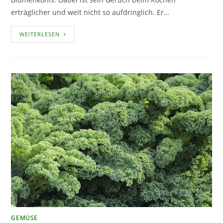
erträglicher und weit nicht so aufdringlich. Er…
ROMANESCO
WEITERLESEN
–
ANBAU
UND
PFLEGE
IM
EIGENEN
GARTEN
GEMÜSE