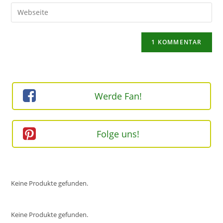
E-
Gib
zum
Mail-
deine
Kommentieren
Adresse
Website-
ein
zum
URL
Kommentieren
ein
ein
(optional)
Werde Fan!
Folge uns!
Keine Produkte gefunden.
Keine Produkte gefunden.