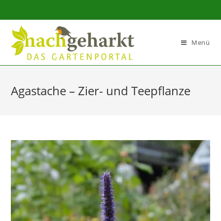
Sidebar-
Sidebar-
Inhalt
Menü
Agastache – Zier- und Teepflanze