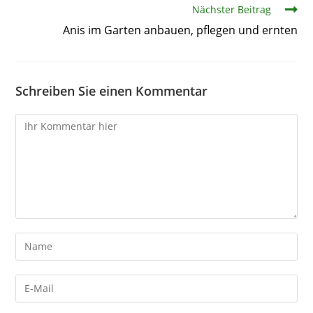
Nächster Beitrag
Anis im Garten anbauen, pflegen und ernten
Schreiben Sie einen Kommentar
Kommentare
Gib
deinen
Namen
Gib
oder
deine
Benutzernamen