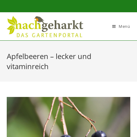
Sidebar-
Sidebar-
Inhalt
Menü
Apfelbeeren – lecker und
vitaminreich