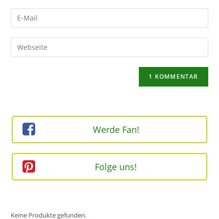
Namen
Gib
oder
deine
Benutzernamen
E-
Gib
zum
Mail-
deine
Kommentieren
Adresse
Website-
ein
zum
URL
Kommentieren
ein
ein
(optional)
Werde Fan!
Folge uns!
Keine Produkte gefunden.