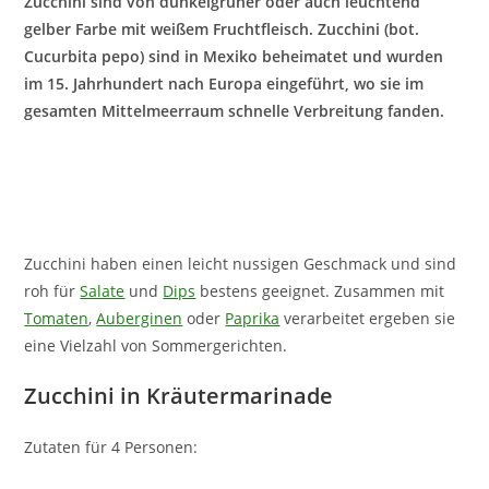
Zucchini sind von dunkelgrüner oder auch leuchtend
gelber Farbe mit weißem Fruchtfleisch. Zucchini (bot.
Cucurbita pepo) sind in Mexiko beheimatet und wurden
im 15. Jahrhundert nach Europa eingeführt, wo sie im
gesamten Mittelmeerraum schnelle Verbreitung fanden.
Zucchini haben einen leicht nussigen Geschmack und sind
roh für
Salate
und
Dips
bestens geeignet. Zusammen mit
Tomaten
,
Auberginen
oder
Paprika
verarbeitet ergeben sie
eine Vielzahl von Sommergerichten.
Zucchini in Kräutermarinade
Zutaten für 4 Personen: