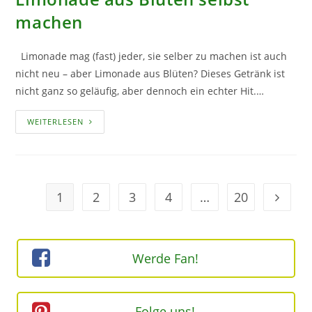
machen
Limonade mag (fast) jeder, sie selber zu machen ist auch
nicht neu – aber Limonade aus Blüten? Dieses Getränk ist
nicht ganz so geläufig, aber dennoch ein echter Hit.…
LIMONADE
WEITERLESEN
AUS
BLÜTEN
SELBST
MACHEN
1
2
3
4
…
20
Geh zur
Werde Fan!
Folge uns!