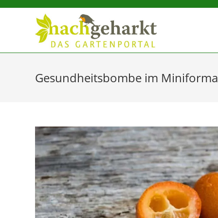
Sidebar-
Sidebar-
Inhalt
Gesundheitsbombe im Miniformat