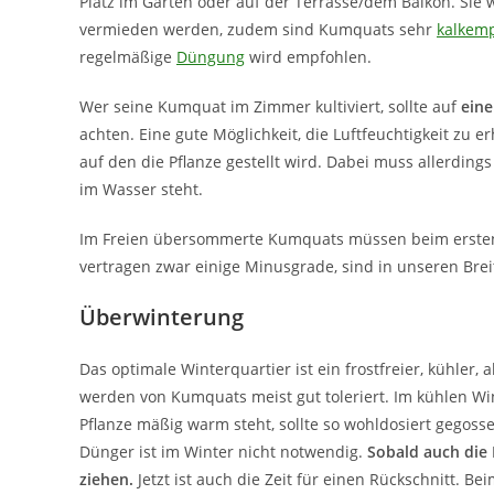
Platz im Garten oder auf der Terrasse/dem Balkon. Sie
vermieden werden, zudem sind Kumquats sehr
kalkemp
regelmäßige
Düngung
wird empfohlen.
Wer seine Kumquat im Zimmer kultiviert, sollte auf
eine
achten. Eine gute Möglichkeit, die Luftfeuchtigkeit zu e
auf den die Pflanze gestellt wird. Dabei muss allerding
im Wasser steht.
Im Freien übersommerte Kumquats müssen beim ersten
vertragen zwar einige Minusgrade, sind in unseren Brei
Überwinterung
Das optimale Winterquartier ist ein frostfreier, kühler
werden von Kumquats meist gut toleriert. Im kühlen Wi
Pflanze mäßig warm steht, sollte so wohldosiert gegosse
Dünger ist im Winter nicht notwendig.
Sobald auch die 
ziehen.
Jetzt ist auch die Zeit für einen Rückschnitt. 