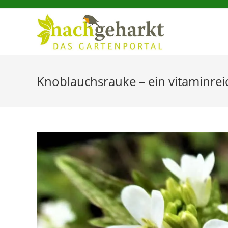
Sidebar-
Sidebar-
Inhalt
Knoblauchsrauke – ein vitaminrei