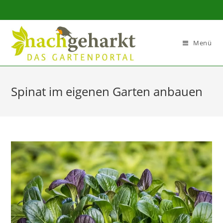
Sidebar-
Sidebar-
Inhalt
Menü
Spinat im eigenen Garten anbauen