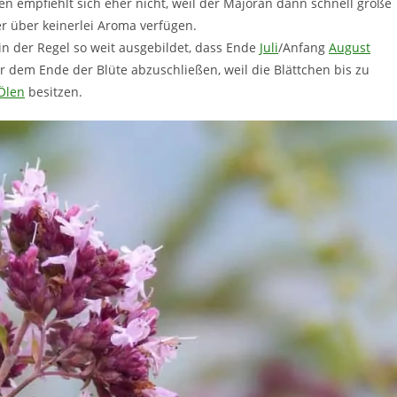
en empfiehlt sich eher nicht, weil der Majoran dann schnell große
er über keinerlei Aroma verfügen.
in der Regel so weit ausgebildet, dass Ende
Juli
/Anfang
August
r dem Ende der Blüte abzuschließen, weil die Blättchen bis zu
Ölen
besitzen.