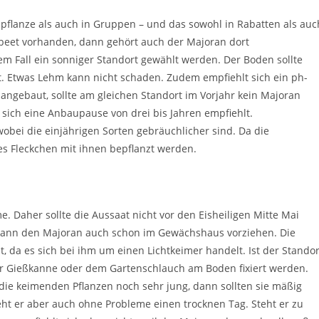
pflanze als auch in Gruppen – und das sowohl in Rabatten als auc
erbeet vorhanden, dann gehört auch der Majoran dort
dem Fall ein sonniger Standort gewählt werden. Der Boden sollte
ht. Etwas Lehm kann nicht schaden. Zudem empfiehlt sich ein ph-
n angebaut, sollte am gleichen Standort im Vorjahr kein Majoran
ss sich eine Anbaupause von drei bis Jahren empfiehlt.
wobei die einjährigen Sorten gebräuchlicher sind. Da die
nes Fleckchen mit ihnen bepflanzt werden.
 Daher sollte die Aussaat nicht vor den Eisheiligen Mitte Mai
er kann den Majoran auch schon im Gewächshaus vorziehen. Die
 da es sich bei ihm um einen Lichtkeimer handelt. Ist der Standor
er Gießkanne oder dem Gartenschlauch am Boden fixiert werden.
die keimenden Pflanzen noch sehr jung, dann sollten sie mäßig
ht er aber auch ohne Probleme einen trocknen Tag. Steht er zu