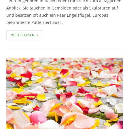
Putten gehören in Italien oder Frankreich zum alltäglichen
Anblick. Sie tauchen in Gemälden oder als Skulpturen auf
und besitzen oft auch ein Paar Engelsflügel. Europas
bekannteste Putte ziert aber…
PUTTEN
WEITERLESEN
–
REIZVOLLE
GESTALTUNGSELEMENTE
FÜR
DEN
GARTEN