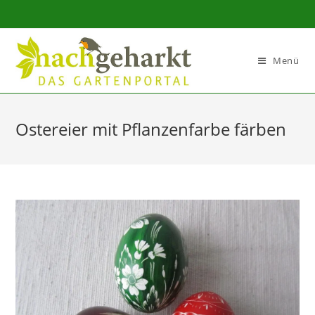
Sidebar-
Sidebar-
Inhalt
Menü
Ostereier mit Pflanzenfarbe färben