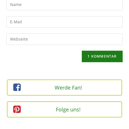
Gib
deinen
Namen
Gib
oder
deine
Benutzernamen
E-
Gib
zum
Mail-
deine
Kommentieren
Adresse
Website-
ein
zum
URL
Kommentieren
ein
ein
(optional)
Werde Fan!
Folge uns!