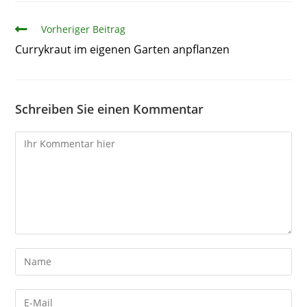
Artikel
Vorheriger Beitrag
Currykraut im eigenen Garten anpflanzen
Schreiben Sie einen Kommentar
Kommentare
Gib
deinen
Namen
Gib