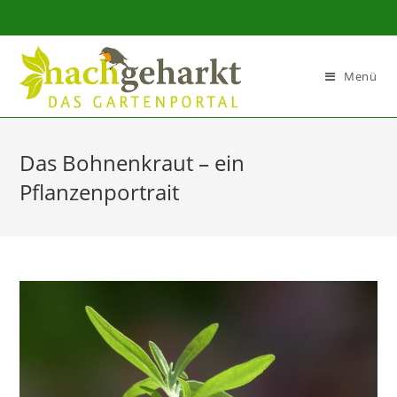
Sidebar-
Sidebar-
Inhalt
Menü
Das Bohnenkraut – ein
Pflanzenportrait