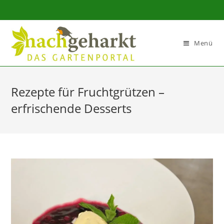
Sidebar-
Sidebar-
Inhalt
Menü
Rezepte für Fruchtgrützen –
erfrischende Desserts