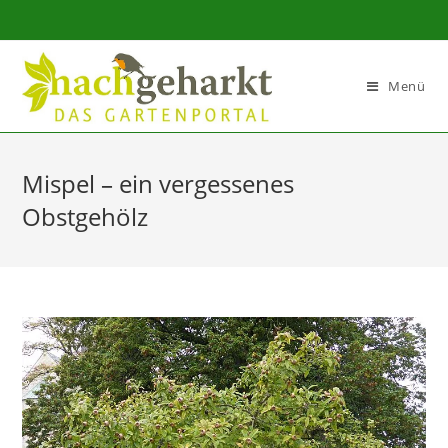
Sidebar-
Sidebar-
Inhalt
Menü
Mispel – ein vergessenes
Obstgehölz