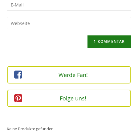
Gib
oder
deine
Benutzernamen
E-
Gib
zum
Mail-
deine
Kommentieren
Adresse
Website-
ein
zum
URL
Kommentieren
ein
ein
(optional)
Werde Fan!
Folge uns!
Keine Produkte gefunden.