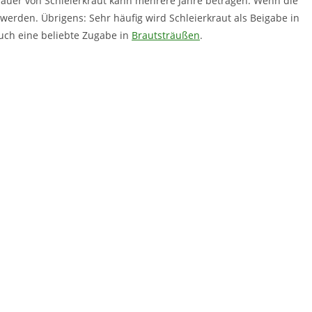
dauer von Schleierkraut kann mehrere Jahre betragen. Wenn die
werden. Übrigens: Sehr häufig wird Schleierkraut als Beigabe in
auch eine beliebte Zugabe in
Brautsträußen
.