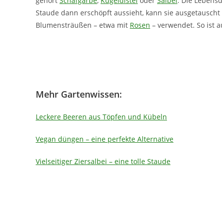
gehört
Schafgarbe
,
Kugeldistel
oder
Salbei
. Die Lebens
Staude dann erschöpft aussieht, kann sie ausgetauscht 
Blumensträußen – etwa mit
Rosen
– verwendet. So ist 
Mehr Gartenwissen:
Leckere Beeren aus Töpfen und Kübeln
Vegan düngen – eine perfekte Alternative
Vielseitiger Ziersalbei – eine tolle Staude