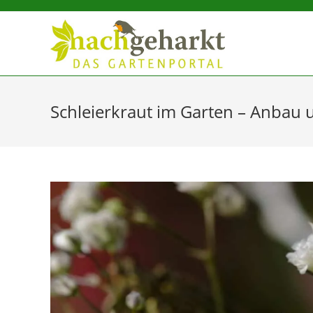
Sidebar-
Sidebar-
Inhalt
Schleierkraut im Garten – Anbau 