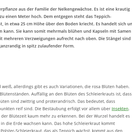
ierpflanze aus der Familie der Nelkengewächse. Es ist eine krautig
 zu einen Meter hoch. Dem entgegen steht das Teppich-
st, in etwa 25 cm Höhe über den Boden kriecht. Es handelt sich u
den kann. Sie kann somit mehrmals blühen und Kapseln mit Samen
it mehreren Verzweigungen aufrecht nach oben. Die Stängel sind
ganzrandig in spitz zulaufender Form.
weiß, allerdings gibt es auch Variationen, die rosa Blüten haben.
lütenständen. Auffällig an den Blüten des Schleierkrauts ist, dass
Blüten sind zwittrig und proterandrisch. Das bedeutet, dass
unkten reif sind. Die Bestäubung erfolgt vor allem über
Insekten
.
d der Blütezeit kaum mehr zu erkennen. Bei der Wurzel handelt es
ief in die Erde wachsen kann. Das hohe Schleierkraut kommt
Polster-Schleierkraut, das als Teppich wächst, kommt aus den