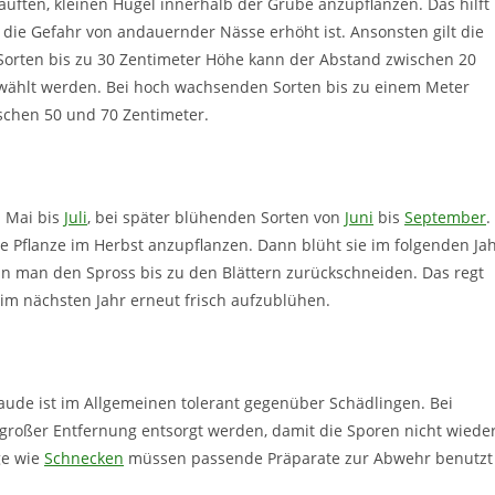
häuften, kleinen Hügel innerhalb der Grube anzupflanzen. Das hilft
die Gefahr von andauernder Nässe erhöht ist. Ansonsten gilt die
 Sorten bis zu 30 Zentimeter Höhe kann der Abstand zwischen 20
wählt werden. Bei hoch wachsenden Sorten bis zu einem Meter
schen 50 und 70 Zentimeter.
n Mai bis
Juli
, bei später blühenden Sorten von
Juni
bis
September
.
die Pflanze im Herbst anzupflanzen. Dann blüht sie im folgenden Ja
nn man den Spross bis zu den Blättern zurückschneiden. Das regt
 im nächsten Jahr erneut frisch aufzublühen.
aude ist im Allgemeinen tolerant gegenüber Schädlingen. Bei
 in großer Entfernung entsorgt werden, damit die Sporen nicht wiede
ge wie
Schnecken
müssen passende Präparate zur Abwehr benutzt