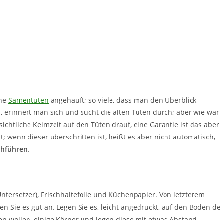
ine
Samentüten
angehäuft; so viele, dass man den Überblick
 erinnert man sich und sucht die alten Tüten durch; aber wie war
sichtliche Keimzeit auf den Tüten drauf, eine Garantie ist das aber
t; wenn dieser überschritten ist, heißt es aber nicht automatisch,
chführen.
ntersetzer), Frischhaltefolie und Küchenpapier. Von letzterem
en Sie es gut an. Legen Sie es, leicht angedrückt, auf den Boden d
en wollen, einige Körner und legen diese mit etwas Abstand