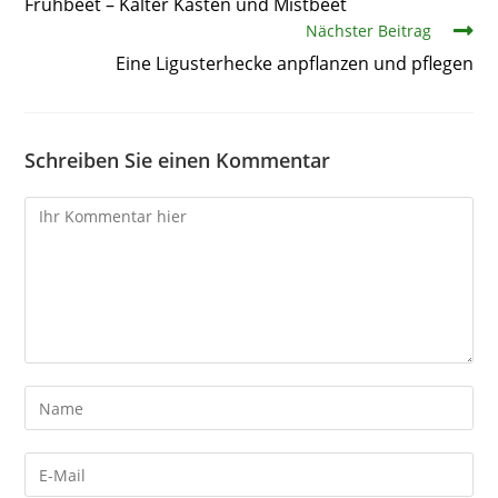
Frühbeet – Kalter Kasten und Mistbeet
Nächster Beitrag
Eine Ligusterhecke anpflanzen und pflegen
Schreiben Sie einen Kommentar
Kommentare
Gib
deinen
Namen
Gib
oder
deine