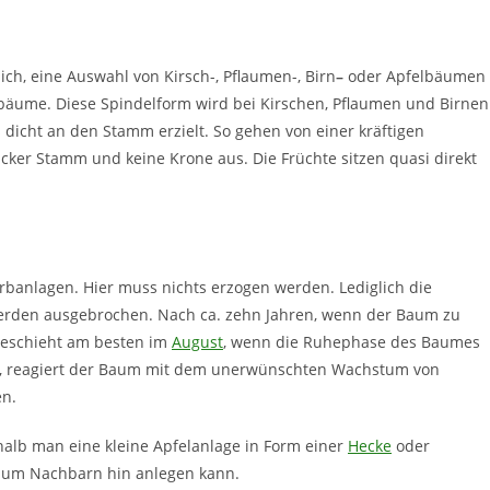
ich, eine Auswahl von Kirsch-, Pflaumen-, Birn
–
oder Apfelbäumen
nbäume. Diese Spindelform wird bei Kirschen, Pflaumen und Birnen
 dicht an den Stamm erzielt. So gehen von einer kräftigen
dicker Stamm und keine Krone aus. Die Früchte sitzen quasi direkt
rbanlagen. Hier muss nichts erzogen werden. Lediglich die
 werden ausgebrochen. Nach ca. zehn Jahren, wenn der Baum zu
 geschieht am besten im
August
, wenn die Ruhephase des Baumes
ter, reagiert der Baum mit dem unerwünschten Wachstum von
en.
halb man eine kleine Apfelanlage in Form einer
Hecke
oder
zum Nachbarn hin anlegen kann.