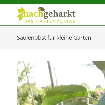
Sidebar-
Sidebar-
Inhalt
Säulenobst für kleine Gärten