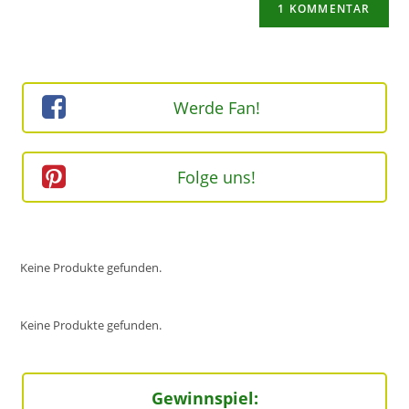
zum
URL
Kommentieren
ein
ein
(optional)
Werde Fan!
Folge uns!
Keine Produkte gefunden.
Keine Produkte gefunden.
Gewinnspiel: