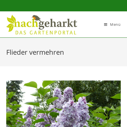
Sidebar-
Sidebar-
Inhalt
Menü
Flieder vermehren