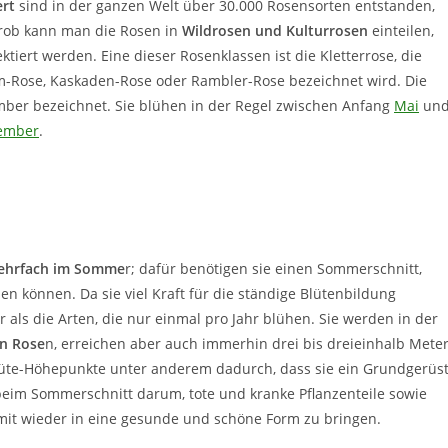
ert
sind in der ganzen Welt über 30.000 Rosensorten entstanden,
rob kann man die Rosen in
Wildrosen und Kulturrosen
einteilen,
tiert werden. Eine dieser Rosenklassen ist die Kletterrose, die
-Rose, Kaskaden-Rose oder Rambler-Rose bezeichnet wird. Die
ber bezeichnet. Sie blühen in der Regel zwischen Anfang
Mai
un
ember
.
ehrfach im Somme
r; dafür benötigen sie einen Sommerschnitt,
en können. Da sie viel Kraft für die ständige Blütenbildung
als die Arten, die nur einmal pro Jahr blühen. Sie werden in der
en Rose
n, erreichen aber auch immerhin drei bis dreieinhalb Meter
lüte-Höhepunkte unter anderem dadurch, dass sie ein Grundgerüs
 beim Sommerschnitt darum, tote und kranke Pflanzenteile sowie
mit wieder in eine gesunde und schöne Form zu bringen.