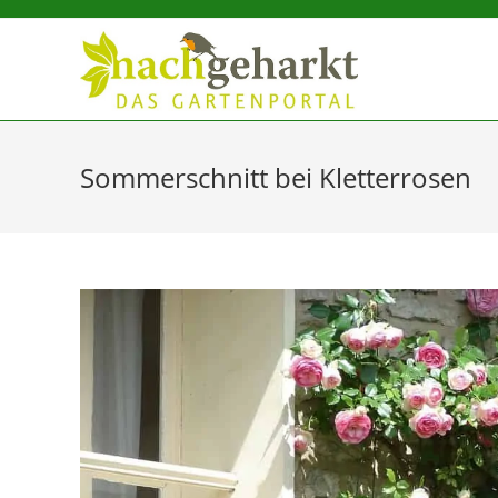
Sidebar-
Sidebar-
Inhalt
Sommerschnitt bei Kletterrosen