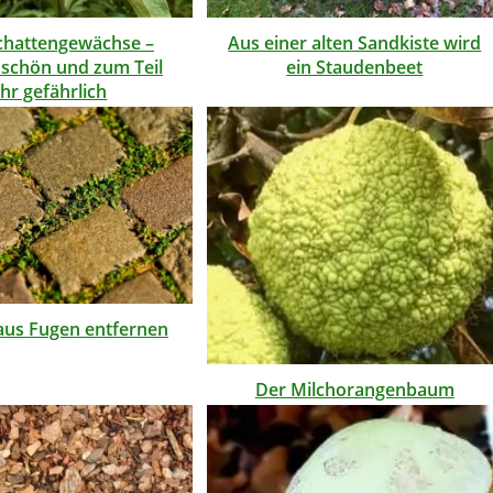
chattengewächse –
Aus einer alten Sandkiste wird
, schön und zum Teil
ein Staudenbeet
hr gefährlich
aus Fugen entfernen
Der Milchorangenbaum