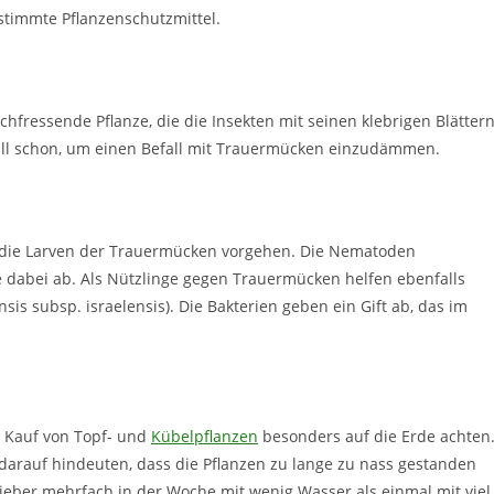
stimmte Pflanzenschutzmittel.
ischfressende Pflanze, die die Insekten mit seinen klebrigen Blätter
lfall schon, um einen Befall mit Trauermücken einzudämmen.
die Larven der Trauermücken vorgehen. Die Nematoden
e dabei ab. Als Nützlinge gegen Trauermücken helfen ebenfalls
sis subsp. israelensis). Die Bakterien geben ein Gift ab, das im
 Kauf von Topf- und
Kübelpflanzen
besonders auf die Erde achten
rauf hindeuten, dass die Pflanzen zu lange zu nass gestanden
eber mehrfach in der Woche mit wenig Wasser als einmal mit viel