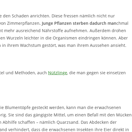
ie den Schaden anrichten. Diese fressen nämlich nicht nur
 von Zimmerpflanzen
. Junge Pflanzen sterben dadurch man
chmal
icht mehr ausreichend Nährstoffe aufnehmen. Außerdem drohen
enen Wurzeln leichter in die Organismen eindringen können. Aber
en in ihrem Wachstum gestört, was man ihrem Aussehen ansieht.
ttel und Methoden, auch
Nützlinge
, die man gegen sie einsetzen
 die Blumentöpfe gesteckt werden, kann man die erwachsenen
ig. Sie sind das gängigste Mittel, um einen Befall mit den Mücken
n Abhilfe schaffen – nämlich Quarzsand. Das Abdecken der
d verhindert, dass die erwachsenen Insekten ihre Eier direkt in