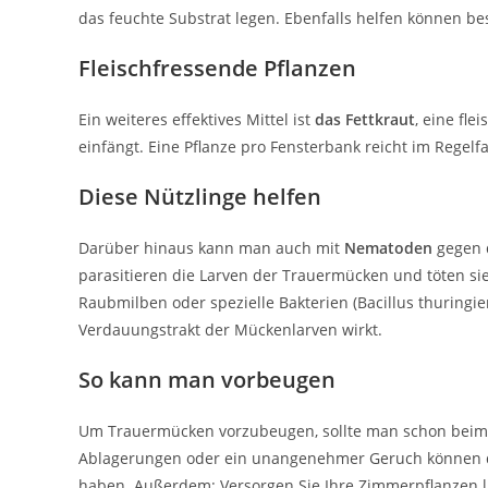
das feuchte Substrat legen. Ebenfalls helfen können be
Fleischfressende Pflanzen
Ein weiteres effektives Mittel ist
das Fettkraut
, eine fle
einfängt. Eine Pflanze pro Fensterbank reicht im Rege
Diese Nützlinge helfen
Darüber hinaus kann man auch mit
Nematoden
gegen 
parasitieren die Larven der Trauermücken und töten si
Raubmilben oder spezielle Bakterien (Bacillus thuringien
Verdauungstrakt der Mückenlarven wirkt.
So kann man vorbeugen
Um Trauermücken vorzubeugen, sollte man schon beim
Ablagerungen oder ein unangenehmer Geruch können da
haben. Außerdem: Versorgen Sie Ihre Zimmerpflanzen li