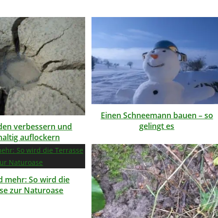
Einen Schneemann bauen – so
gelingt es
en verbessern und
altig auflockern
d mehr: So wird die
se zur Naturoase