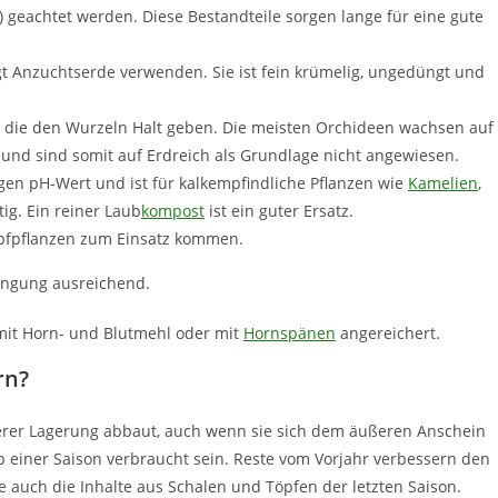
s) geachtet werden. Diese Bestandteile sorgen lange für eine gute
gt Anzuchtserde verwenden. Sie ist fein krümelig, ungedüngt und
, die den Wurzeln Halt geben. Die meisten Orchideen wachsen auf
) und sind somit auf Erdreich als Grundlage nicht angewiesen.
gen pH-Wert und ist für kalkempfindliche Pflanzen wie
Kamelien
,
ig. Ein reiner Laub
kompost
ist ein guter Ersatz.
Topfpflanzen zum Einsatz kommen.
Düngung ausreichend.
 mit Horn- und Blutmehl oder mit
Hornspänen
angereichert.
rn?
gerer Lagerung abbaut, auch wenn sie sich dem äußeren Anschein
lb einer Saison verbraucht sein. Reste vom Vorjahr verbessern den
uch die Inhalte aus Schalen und Töpfen der letzten Saison.