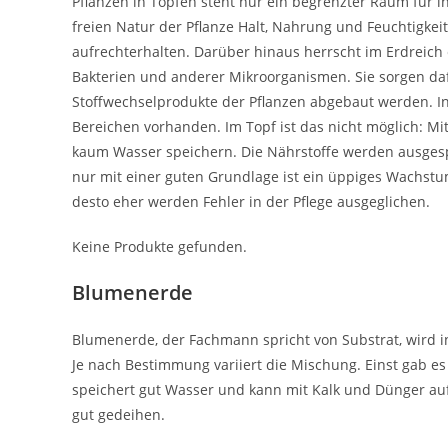
Pflanzen in Töpfen steht nur ein begrenzter Raum für ih
freien Natur der Pflanze Halt, Nahrung und Feuchtigk
aufrechterhalten. Darüber hinaus herrscht im Erdreich
Bakterien und anderer Mikroorganismen. Sie sorgen daf
Stoffwechselprodukte der Pflanzen abgebaut werden. In
Bereichen vorhanden. Im Topf ist das nicht möglich: Mi
kaum Wasser speichern. Die Nährstoffe werden ausgespü
nur mit einer guten Grundlage ist ein üppiges Wachstum
desto eher werden Fehler in der Pflege ausgeglichen.
Keine Produkte gefunden.
Blumenerde
Blumenerde, der Fachmann spricht von Substrat, wird
Je nach Bestimmung variiert die Mischung. Einst gab es 
speichert gut Wasser und kann mit Kalk und Dünger auf
gut gedeihen.