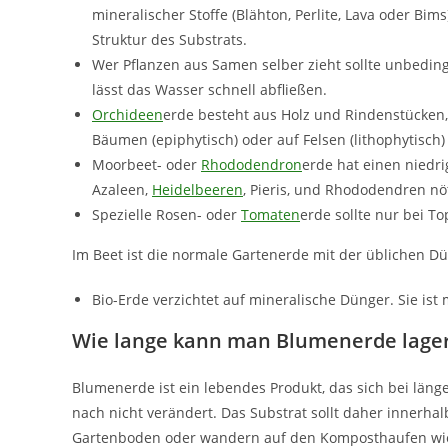
mineralischer Stoffe (Blähton, Perlite, Lava oder Bim
Struktur des Substrats.
Wer Pflanzen aus Samen selber zieht sollte unbedin
lässt das Wasser schnell abfließen.
Orchideen
erde besteht aus Holz und Rindenstücken
Bäumen (epiphytisch) oder auf Felsen (lithophytisch
Moorbeet- oder
Rhododendron
erde hat einen niedri
Azaleen,
Heidelbeeren
, Pieris, und Rhododendren nöt
Spezielle Rosen- oder
Tomaten
erde sollte nur bei 
Im Beet ist die normale Gartenerde mit der üblichen 
Bio-Erde verzichtet auf mineralische Dünger. Sie ist
Wie lange kann man Blumenerde lage
Blumenerde ist ein lebendes Produkt, das sich bei län
nach nicht verändert. Das Substrat sollt daher innerha
Gartenboden oder wandern auf den Komposthaufen wie a