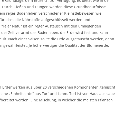
re Grundlage, dem Erdreich, zur Verfügung. Es bietet wie in der
eit. Durch Gießen und Düngen werden diese Grundbedürfnisse
 ein reges Bodenleben verschiedener Kleinstlebewesen wie
ür, dass die Nährstoffe aufgeschlüsselt werden und
 freier Natur ist ein reger Austausch mit den umliegenden
t der Zeit verarmt das Bodenleben, die Erde wird fest und kann
lt. Nach einer Saison sollte die Erde ausgetauscht werden, denn
 gewährleistet. Je höherwertiger die Qualität der Blumenerde,
 in Erdenwerken aus über 20 verschiedenen Komponenten gemischt
eine „Einheitserde“ aus Torf und Lehm. Torf ist von Haus aus saue
bereitet werden. Eine Mischung, in welcher die meisten Pflanzen