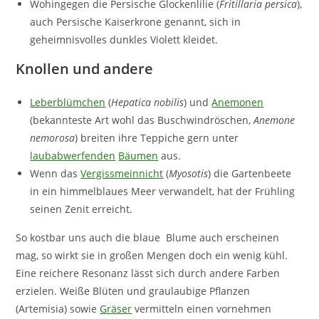
Wohingegen die Persische Glockenlilie (
Fritillaria persica
),
auch Persische Kaiserkrone genannt, sich in
geheimnisvolles dunkles Violett kleidet.
Knollen und andere
Leberblümchen
(
Hepatica nobilis
) und
Anemonen
(bekannteste Art wohl das Buschwindröschen,
Anemone
nemorosa
) breiten ihre Teppiche gern unter
laubabwerfenden
Bäumen
aus.
Wenn das
Vergissmeinnicht
(
Myosotis
) die Gartenbeete
in ein himmelblaues Meer verwandelt, hat der Frühling
seinen Zenit erreicht.
So kostbar uns auch die blaue Blume auch erscheinen
mag, so wirkt sie in großen Mengen doch ein wenig kühl.
Eine reichere Resonanz lässt sich durch andere Farben
erzielen. Weiße Blüten und graulaubige Pflanzen
(Artemisia) sowie
Gräser
vermitteln einen vornehmen