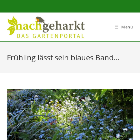
Sidebar-
Sidebar-
Inhalt
Menü
Frühling lässt sein blaues Band…