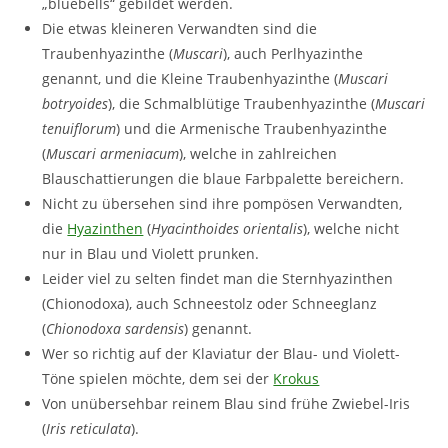
„bluebells“ gebildet werden.
Die etwas kleineren Verwandten sind die
Traubenhyazinthe (
Muscari
), auch Perlhyazinthe
genannt, und die Kleine Traubenhyazinthe (
Muscari
botryoides
), die Schmalblütige Traubenhyazinthe (
Muscari
tenuiflorum
) und die Armenische Traubenhyazinthe
(
Muscari armeniacum
), welche in zahlreichen
Blauschattierungen die blaue Farbpalette bereichern.
Nicht zu übersehen sind ihre pompösen Verwandten,
die
Hyazinthen
(
Hyacinthoides orientalis
), welche nicht
nur in Blau und Violett prunken.
Leider viel zu selten findet man die Sternhyazinthen
(Chionodoxa), auch Schneestolz oder Schneeglanz
(
Chionodoxa sardensis
) genannt.
Wer so richtig auf der Klaviatur der Blau- und Violett-
Töne spielen möchte, dem sei der
Krokus
Von unübersehbar reinem Blau sind frühe Zwiebel-Iris
(
Iris reticulata
).