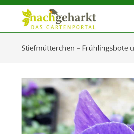
Sidebar-
Sidebar-
Inhalt
Stiefmütterchen – Frühlingsbote 