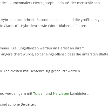
der des Blumenmalers Pierre Joseph Redouté, der menschlichen
-Hybriden bezeichnet. Besonders beliebt sind die großblumigen
ic Giants (F1-Hybriden) sowie Winterblühende Riesen.
sommer. Die Jungpflanzen werden im Herbst an ihrem
t
angereichert wurde, so tief eingepflanzt, dass die untersten Blätt
or Kahlfrösten mit Fichtenreisig geschützt werden.
 und werden gern mit
Tulpen
und
Narzissen
kombiniert.
 sind schöne Begleiter.