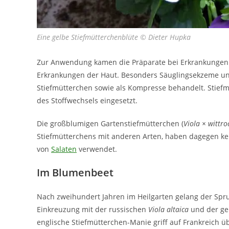
Eine gelbe Stiefmütterchenblüte © Dieter Hupka
Zur Anwendung kamen die Präparate bei Erkrankungen
Erkrankungen der Haut. Besonders Säuglingsekzeme un
Stiefmütterchen sowie als Kompresse behandelt. Stief
des Stoffwechsels eingesetzt.
Die großblumigen Gartenstiefmütterchen (
Viola × wittro
Stiefmütterchens mit anderen Arten, haben dagegen ke
von
Salaten
verwendet.
Im Blumenbeet
Nach zweihundert Jahren im Heilgarten gelang der Spr
Einkreuzung mit der russischen
Viola altaica
und der g
englische Stiefmütterchen-Manie griff auf Frankreich ü