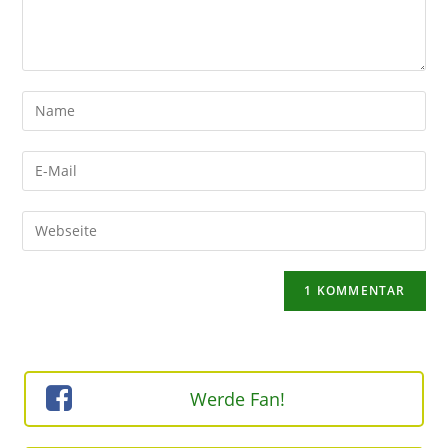
Gib
deinen
Namen
Gib
oder
deine
Benutzernamen
E-
Gib
zum
Mail-
deine
Kommentieren
Adresse
Website-
ein
zum
URL
Kommentieren
ein
ein
(optional)
Werde Fan!