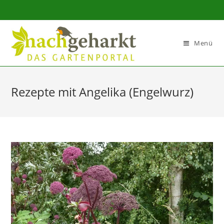
Sidebar-
Sidebar-
Inhalt
Menü
Rezepte mit Angelika (Engelwurz)