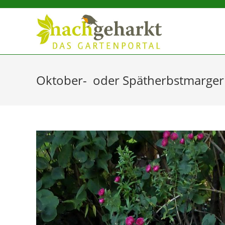
Sidebar-
Sidebar-
Inhalt
Oktober- oder Spätherbstmarger