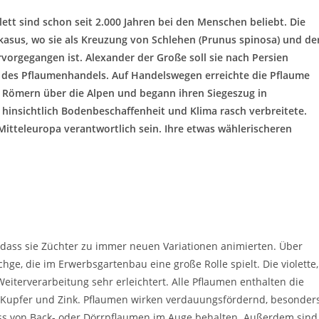
olett sind schon seit 2.000 Jahren bei den Menschen beliebt. Die
asus, wo sie als Kreuzung von Schlehen (Prunus spinosa) und de
vorgegangen ist. Alexander der Große soll sie nach Persien
m des Pflaumenhandels. Auf Handelswegen erreichte die Pflaume
n Römern über die Alpen und begann ihren Siegeszug in
 hinsichtlich Bodenbeschaffenheit und Klima rasch verbreitete.
Mitteleuropa verantwortlich sein. Ihre etwas wählerischeren
t, dass sie Züchter zu immer neuen Variationen animierten. Über
ge, die im Erwerbsgartenbau eine große Rolle spielt. Die violette,
 Weiterverarbeitung sehr erleichtert. Alle Pflaumen enthalten die
m, Kupfer und Zink. Pflaumen wirken verdauungsfördernd, besonder
ss von Back- oder Dörrpflaumen im Auge behalten. Außerdem sind