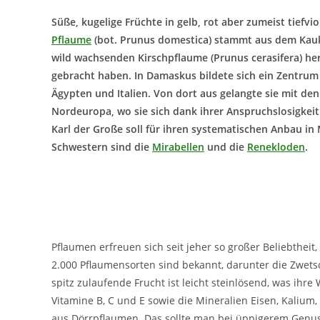
Süße, kugelige Früchte in gelb, rot aber zumeist tiefvi
Pflaume
(bot. Prunus domestica) stammt aus dem Kauk
wild wachsenden Kirschpflaume (Prunus cerasifera) her
gebracht haben. In Damaskus bildete sich ein Zentru
Ägypten und Italien. Von dort aus gelangte sie mit de
Nordeuropa, wo sie sich dank ihrer Anspruchslosigkeit
Karl der Große soll für ihren systematischen Anbau in 
Schwestern sind die
Mirabellen
und die
Renekloden
.
Pflaumen erfreuen sich seit jeher so großer Beliebthei
2.000 Pflaumensorten sind bekannt, darunter die Zwetsch
spitz zulaufende Frucht ist leicht steinlösend, was ihre
Vitamine B, C und E sowie die Mineralien Eisen, Kaliu
aus Dörrpflaumen. Das sollte man bei üppigerem Genu