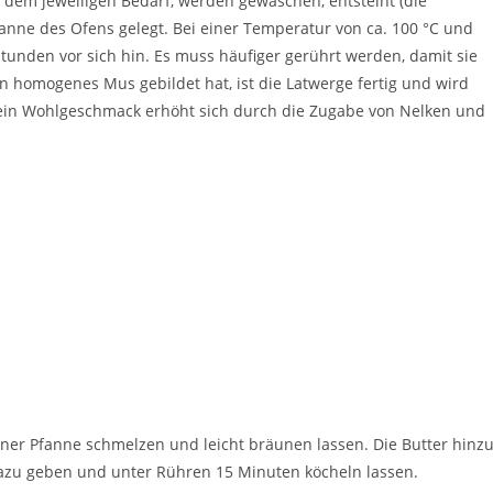
 dem jeweiligen Bedarf, werden gewaschen, entsteint (die
nne des Ofens gelegt. Bei einer Temperatur von ca. 100 °C und
tunden vor sich hin. Es muss häufiger gerührt werden, damit sie
n homogenes Mus gebildet hat, ist die Latwerge fertig und wird
. Sein Wohlgeschmack erhöht sich durch die Zugabe von Nelken und
ner Pfanne schmelzen und leicht bräunen lassen. Die Butter hinz
azu geben und unter Rühren 15 Minuten köcheln lassen.