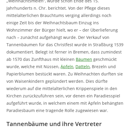
„Weihnachtsmeien“, wurde schon Ende des 15.
Jahrhunderts n. Chr. berichtet. Von der Pflege dieses
mittelalterlichen Brauchtums verging allerdings noch
einige Zeit bis der Weihnachtsbaum Einzug ins
Wohnzimmer der Bürger hielt, wo er – der Überlieferung
nach – zunächst aufgehängt wurde. Der Verkauf von
Tannenbäumen für das Christfest wurde in Straßburg 1539
dokumentiert. Belegt ist ferner in Bremen, dass zumindest
ab 1570 das Zunfthaus mit kleinen
Bäumen
geschmückt
wurde, welche mit Nüssen,
Äpfeln
,
Datteln
, Brezeln und
Papierblumen bestückt waren. Zu Weihnachten durften sie
von Waisenkindern geplündert werden. Dies dürfte
wiederum auf die mittelalterlichen Krippenspiele in den
Kirchen zurückzuführen sein, vor denen ein Paradiesspiel
aufgeführt wurde, in welchem einem mit Äpfeln behängten
Paradiesbaum eine tragende Rolle zugewiesen war.
Tannenbäume und ihre Vertreter