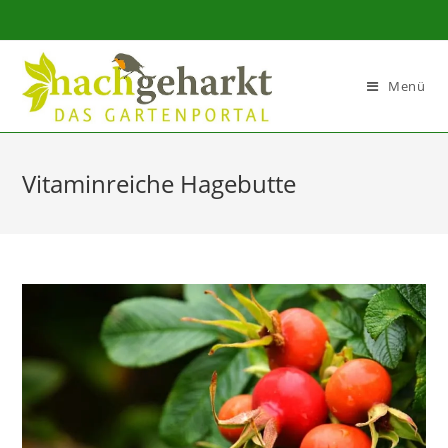
Sidebar-
Sidebar-
Inhalt
Menü
Vitaminreiche Hagebutte