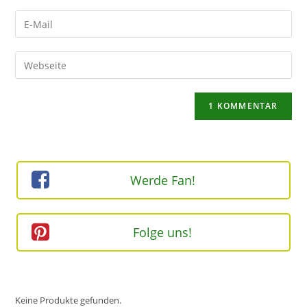
Namen
Gib
oder
deine
Benutzernamen
E-
Gib
zum
Mail-
deine
Kommentieren
Adresse
Website-
ein
zum
URL
Kommentieren
ein
ein
(optional)
Werde Fan!
Folge uns!
Keine Produkte gefunden.