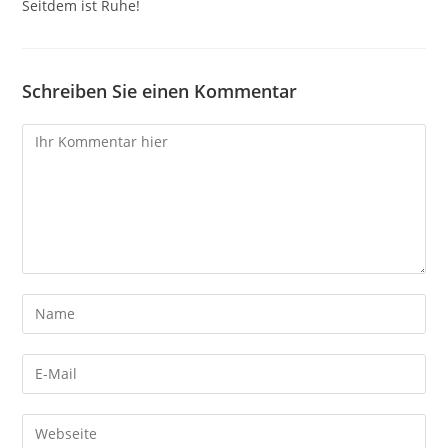
Seitdem ist Ruhe!
Schreiben Sie einen Kommentar
Kommentare
Gib
deinen
Namen
Gib
oder
deine
Benutzernamen
E-
Gib
zum
Mail-