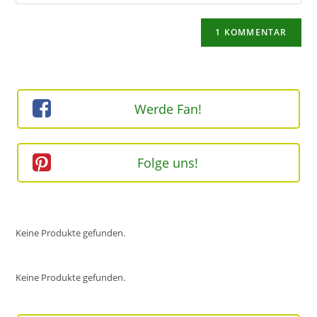
deine
Kommentieren
Adresse
Website-
ein
zum
URL
Kommentieren
ein
ein
(optional)
Werde Fan!
Folge uns!
Keine Produkte gefunden.
Keine Produkte gefunden.