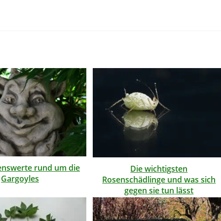
enswerte rund um die
Die wichtigsten
Gargoyles
Rosenschädlinge und was sich
gegen sie tun lässt