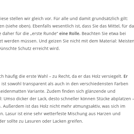
se stellen wir gleich vor. Für alle und damit grundsätzlich gilt:
 (siehe oben). Ebenfalls wesentlich ist, dass Sie das Mittel, für d
e daher für die „erste Runde“
eine Rolle.
Beachten Sie etwa bei
tzt werden müssen. Und geizen Sie nicht mit dem Material: Meiste
ünschte Schutz erreicht wird.
h häufig die erste Wahl – zu Recht, da er das Holz versiegelt.
Er
,
ist sowohl transparent als auch in den verschiedensten Farben
 seidenmatten Variante. Zudem finden sich glänzende und
l: Umso dicker der Lack, desto schneller können Stücke abplatzen 
. Außerdem ist das Holz nicht mehr atmungsaktiv, was sich im
. Lasur ist eine sehr wetterfeste Mischung aus Harzen und
r sollte zu Lasuren oder Lacken greifen.