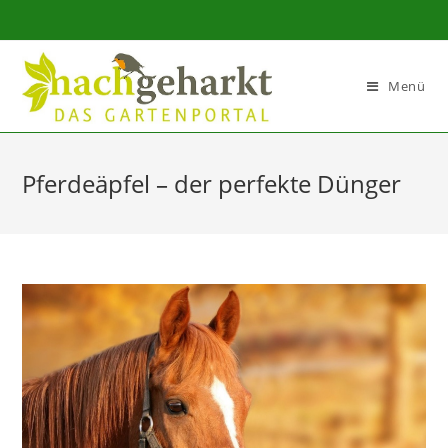
Sidebar-
Sidebar-
Inhalt
Menü
Pferdeäpfel – der perfekte Dünger