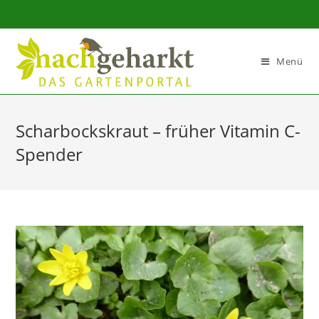
Sidebar-
Sidebar-
Inhalt
Menü
Scharbockskraut – früher Vitamin C-
Spender