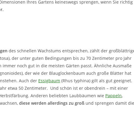
 Dimensionen Ihres Gartens keineswegs sprengen, wenn Sie richtig
r.
ngen
des schnellen Wachstums entsprechen, zählt der großblättrig
sa), der unter guten Bedingungen bis zu 70 Zentimeter pro Jahr
rn immer noch gut in die meisten Gärten passt. Ähnliche Ausmaße
gnonioides), der wie der Blauglockenbaum auch große Blätter hat
enstehen. Auch der
Essigbaum
(Rhus typhina) gilt als gut geeignet.
Jahr etwa 50 Zentimeter. Und schön ist er obendrein – mit einer
 Herbstfärbung. Anderen beliebten Laubbäumen wie
Pappeln
,
 wachsen,
diese werden allerdings zu groß
und sprengen damit di