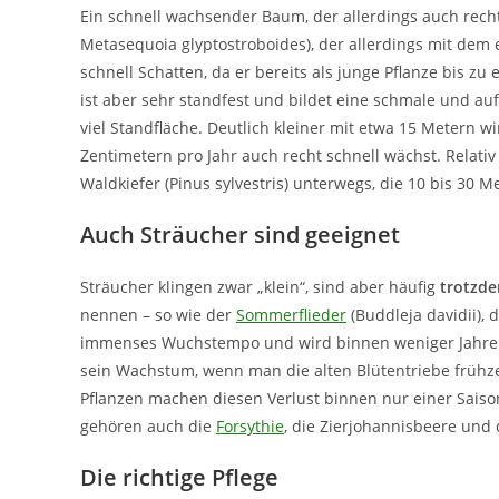
Ein schnell wachsender Baum, der allerdings auch recht
Metasequoia glyptostroboides), der allerdings mit dem
schnell Schatten, da er bereits als junge Pflanze bis z
ist aber sehr standfest und bildet eine schmale und auf
viel Standfläche. Deutlich kleiner mit etwa 15 Metern w
Zentimetern pro Jahr auch recht schnell wächst. Relativ 
Waldkiefer (Pinus sylvestris) unterwegs, die 10 bis 30 
Auch Sträucher sind geeignet
Sträucher klingen zwar „klein“, sind aber häufig
trotzde
nennen – so wie der
Sommerflieder
(Buddleja davidii), 
immenses Wuchstempo und wird binnen weniger Jahre s
sein Wachstum, wenn man die alten Blütentriebe frühzei
Pflanzen machen diesen Verlust binnen nur einer Sais
gehören auch die
Forsythie
, die Zierjohannisbeere und
Die richtige Pflege