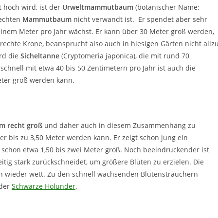
 hoch wird, ist der
Urweltmammutbaum
(botanischer Name:
 echten
Mammutbaum
nicht verwandt ist. Er spendet aber sehr
u einem Meter pro Jahr wächst. Er kann über 30 Meter groß werden,
rechte Krone, beansprucht also auch in hiesigen Gärten nicht allz
ird die
Sicheltanne
(Cryptomeria japonica), die mit rund 70
schnell mit etwa 40 bis 50 Zentimetern pro Jahr ist auch die
Meter groß werden kann.
m recht groß
und daher auch in diesem Zusammenhang zu
der bis zu 3,50 Meter werden kann. Er zeigt schon jung ein
chon etwa 1,50 bis zwei Meter groß. Noch beeindruckender ist
tig stark zurückschneidet, um größere Blüten zu erzielen. Die
on wieder wett. Zu den schnell wachsenden Blütensträuchern
 der
Schwarze Holunder
.