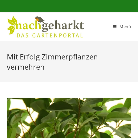
Sidebar-
Sidebar-
Inhalt
Menü
Mit Erfolg Zimmerpflanzen
vermehren